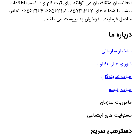
افغانستان متقاضیان می توانند برای ثبت نام و یا کسب اطلاعات
بیشتر با شماره های 85731367، 66563118، 66563164 تماس
حاصل فرمایند. فراخوان به پیوست می باشد.
درباره ما
ساختار سازمانی
شورای عالی نظارت
هیات نمایندگان
هیات رئیسه
ماموریت سازمان
مسئولیت های اجتماعی
دسترسی سریع