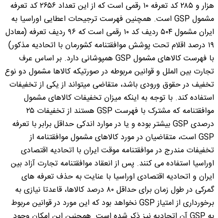
هزار و ۲۸۵ کد تعرفه ۱۰ رقمی است که از این تعداد ۲۶۵۶ کد تعرفه
مشمول GSP است. همچنین فهرست ترجیحات اعطایی اوراسیا به
ایران مشمول ۵۰۴ ردیف کد ۱۰ رقمی است که ۹۶ ردیف تعرفه (معادل
۱۹ درصد اقلام تحت پوشش موافقتنامه کشورمان با اتحادیه مذکور)
با فهرست کالاهای مشمول GSP همپوشانی دارد. بر اساس عرف
تجارت بین الملل و قوانین مربوطه در صورتیکه کالاها مشمول دو نوع
تخفیف در حقوق ورودی باشد، متقاضی میتواند از یکی از تخفیفات
استفاده کند. با توجه به اینکه میزان تخفیفات کالاهای مشمول
موافقتنامه که مشترک با فهرست GSP هستند از تخفیفات ۲۵
درصدی GSP بیشتر بوده و یا در موارد اندکی حداقل برابر با تعرفه
GSP است، متقاضیان در مورد کالاهای مشمول موافقتنامه از
تخفیفات مندرج در موافقتنامه موقت ایران با اتحادیه اقتصادی
اوراسیا استفاده می کنند. پس از انعقاد موافقتنامه تجارت آزاد بین
ایران و اتحادیه اقتصادی اوراسیا با عنایت به حذف تعرفه های
گمرکی در طول زمان برای حداقل ۸۰ درصد کالاها، قاعدتا نیازی به
برخورداری از امتیاز GSP نخواهد بود که این مورد در قوانین مربوط
به GSP آن اتحادیه نیز ذکر شده است. همچنین این امکان وجود