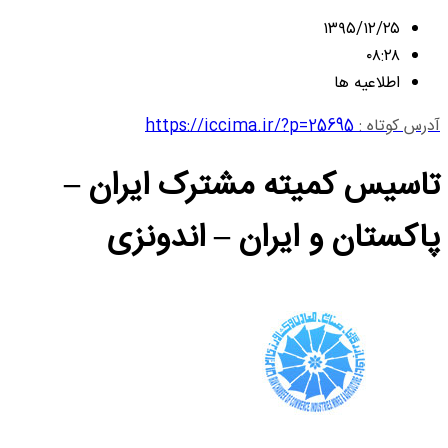
۱۳۹۵/۱۲/۲۵
۰۸:۲۸
اطلاعیه ها
آدرس کوتاه :
https://iccima.ir/?p=25695
تاسیس کمیته مشترک ایران –
پاکستان و ایران – اندونزی