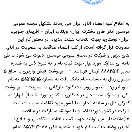
به اطلاع کلیه اعضاء اتاق ایران می رساند تشکیل مجمع عمومی
موسس اتاق های مشترک ایران- ویتنام، ایران – آفریقای جنوبی،
ایران- لهستان،‌ جهت انتخاب هیئت مدیره، در دستور کار این
معاونت قرار گرفته است، از کلیه اعضاء علاقمند به عضویت در اتاق
های مزبور و شرکت در مجمع عمومی موسس دعوت می شود تا طی
نامه ای مدارک مورد نیاز جهت ثبت نام را به شرح ذیل به شماره
نمابر 88825111 ارسال فرمایند. • رونوشت فیش واریزی به مبلغ 5
میلیون ریال به حساب جام بانک ملت به شماره 1515115115 به نام
اتاق ایران• تصویر رونوشت کارت بازرگانی یا عضویت• رونوشت
یکی از مدارک مثبته دال بر همکاری با کشور مورد تقاضا( اظهارنامه‌
گمرکی دال بر سابقه تجارت با کشور مورد تقاضا، مستندات ثبت
شرکت در کشور موردتقاضا و یا سوابقه مشارکت در مناقصه
ها)علاقمندان می توانند جهت کسب اطلاعات تکمیلی و اطلاع از
آخرین وضعیت ثبت نام خود با شماره تلفن 85732388 تماس