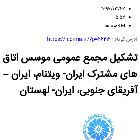
۱۳۹۷/۰۳/۲۲
۰۵:۵۲
اطلاعیه ها
آدرس کوتاه :
https://iccima.ir/?p=26212
تشکیل مجمع عمومی موسس اتاق
های مشترک ایران- ویتنام، ایران –
آفریقای جنوبی، ایران- لهستان