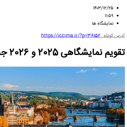
۱۴۰۳/۱۲/۲۵
۱۱:۵۹
نمایشگاه ها
آدرس کوتاه :
https://iccima.ir/?p=38152
تقویم نمایشگاهی 2025 و 2026 جمهوری چک