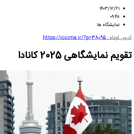
۱۴۰۳/۱۲/۲۱
۰۹:۴۸
نمایشگاه ها
آدرس کوتاه :
https://iccima.ir/?p=38095
تقویم نمایشگاهی 2025 کانادا