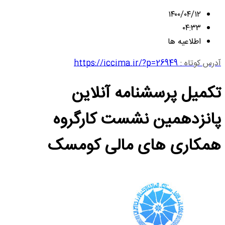
۱۴۰۰/۰۴/۱۲
۰۴:۳۳
اطلاعیه ها
آدرس کوتاه :
https://iccima.ir/?p=26949
تکمیل پرسشنامه آنلاین
پانزدهمین نشست کارگروه
همکاری های مالی کومسک