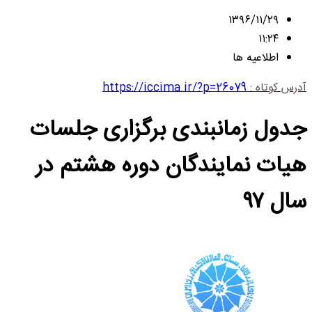
۱۳۹۶/۱۱/۲۹
۱۱:۲۴
اطلاعیه ها
آدرس کوتاه :
https://iccima.ir/?p=26079
جدول زمانبندی برگزاری جلسات
هیات نمایندگان دوره هشتم در
سال ۹۷