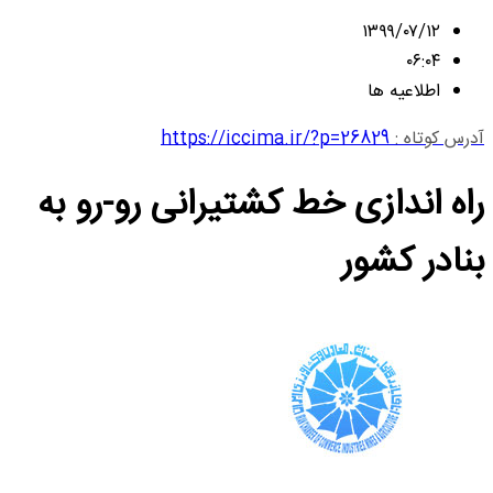
۱۳۹۹/۰۷/۱۲
۰۶:۰۴
اطلاعیه ها
آدرس کوتاه :
https://iccima.ir/?p=26829
راه اندازی خط کشتیرانی رو-رو به
بنادر کشور