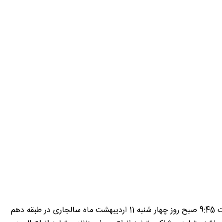
به اطلاع می رساند همایش فرصت های اقتصادی ایران وسوریه با حضور یک هیات صنعتی – تجاری از اتاق صنایع دمشق – سوریه در ساعت 9:45 صبح روز چهار شنبه 11 اردیبهشت ماه سالجاری در طبقه دهم