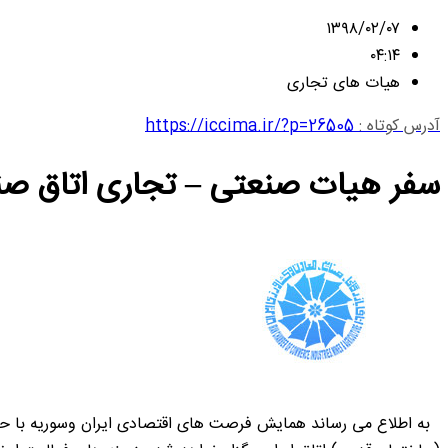
۱۳۹۸/۰۲/۰۷
۰۴:۱۴
هیات های تجاری
آدرس کوتاه :
https://iccima.ir/?p=26505
سفر هیات صنعتی – تجاری اتاق صنا