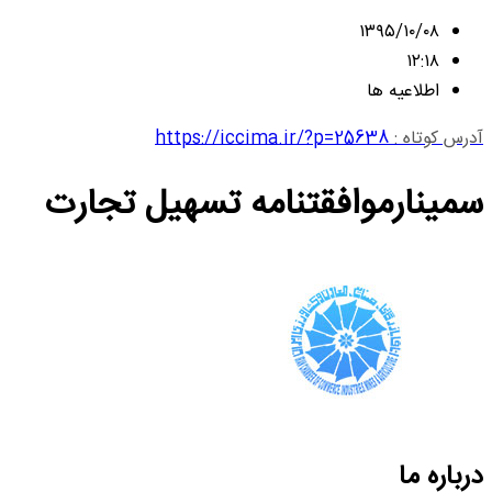
۱۳۹۵/۱۰/۰۸
۱۲:۱۸
اطلاعیه ها
آدرس کوتاه :
https://iccima.ir/?p=25638
سمینارموافقتنامه تسهیل تجارت
درباره ما