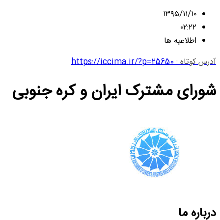
۱۳۹۵/۱۱/۱۰
۰۲:۲۲
اطلاعیه ها
آدرس کوتاه :
https://iccima.ir/?p=25650
شورای مشترک ایران و کره جنوبی
درباره ما