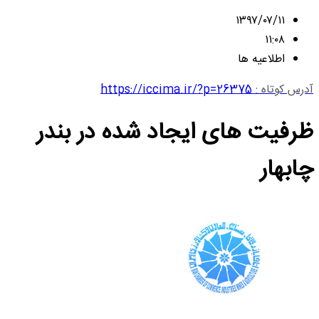
۱۳۹۷/۰۷/۱۱
۱۱:۰۸
اطلاعیه ها
آدرس کوتاه :
https://iccima.ir/?p=26375
ظرفیت های ایجاد شده در بندر
چابهار