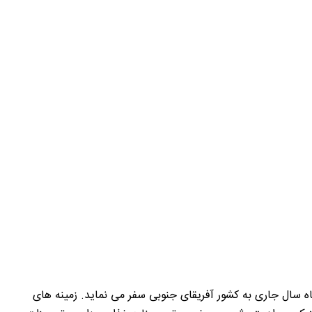
د یک هیات تجاری- بازاریابی با سرپرستی جناب آقای مهندس شافعی ریاست محترم این اتاق در تاریخ 24 لغایت 28 تیر ماه سال جاری به کشور آفریقای جنوبی سفر می نماید. زمینه های