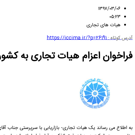
۱۳۹۷/۰۳/۰۶
۰۵:۲۳
هیات های تجاری
آدرس کوتاه :
https://iccima.ir/?p=26191
فراخوان اعزام هیات تجاری به کشور