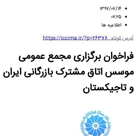
۱۳۹۷/۰۷/۱۴
۰۷:۲۵
اطلاعیه ها
آدرس کوتاه :
https://iccima.ir/?p=26378
فراخوان برگزاری مجمع عمومی
موسس اتاق مشترک بازرگانی ایران
و تاجیکستان