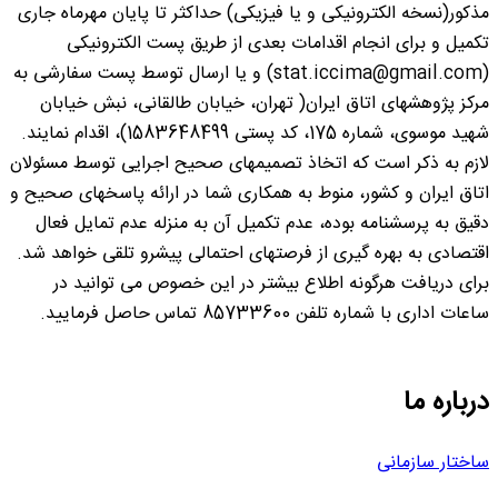
مذکور(نسخه الکترونیکی و یا فیزیکی) حداکثر تا پایان مهرماه جاری
تکمیل و برای انجام اقدامات بعدی از طریق پست الکترونیکی
(stat.iccima@gmail.com) و یا ارسال توسط پست سفارشی به
مرکز پژوهشهای اتاق ایران( تهران، خیابان طالقانی، نبش خیابان
شهید موسوی، شماره 175، کد پستی 1583648499)، اقدام نمایند.
لازم به ذکر است که اتخاذ تصمیمهای صحیح اجرایی توسط مسئولان
اتاق ایران و کشور، منوط به همکاری شما در ارائه پاسخهای صحیح و
دقیق به پرسشنامه بوده، عدم تکمیل آن به منزله عدم تمایل فعال
اقتصادی به بهره گیری از فرصتهای احتمالی پیشرو تلقی خواهد شد.
برای دریافت هرگونه اطلاع بیشتر در این خصوص می توانید در
ساعات اداری با شماره تلفن 85733600 تماس حاصل فرمایید.
درباره ما
ساختار سازمانی