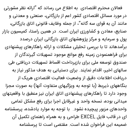
فعالان محترم اقتصادی به اطلاع می رساند که “ارائه نظر مشورتی
در مورد مسائل اقتصادی کشور اعم از بازرگانی، صنعتی و معدنی و
مانند آن به قوای سه گانه”، از جمله وظایف قانونی اتاق بازرگانی،
صنایع، معادن و کشاورزی ایران است. در همین راستا، کمیسیون بازار
پول و سرمایه و مرکز پژوهشهای اتاق بازرگانی ایران درصدد
برآمدهاند تا با بررسی تحلیلی مشکلات و ارائه راهکارهای پیشنهادی
برای فراهمنمودن زمینه رفع موانع موجود تسهیلات گیرندگان از
صندوق توسعه ملی برای بازپرداخت اقساط تسهیلات دریافتی طی
سالهای اخیر، اقدام نمایند. برای دستیابی به هدف مذکور نیاز به
دریافت اطلاعات دقیق از وضعیت فعالیت اقتصادی هریک از
بنگاههای ذیربط (با توجه به ویژگیهای متفاوت آنها) به صورت مجزا
وجود دارد تا راهکارهای پیشنهادی اتاق ایران نیز منطبق با واقعیتهای
میدانی بوده، نسخه واحد و غیرقابل اجرا برای رفع مشکل تمامی
واحدهای مزبور پیچیده نشود. با توجه به موارد یادشده، پرسشنامه
ای در قالب فایل EXCEL طراحی و به همراه راهنمای تکمیل آن
ضمیمه این فراخوان شده است. مقتضی است تا پرسشنامه