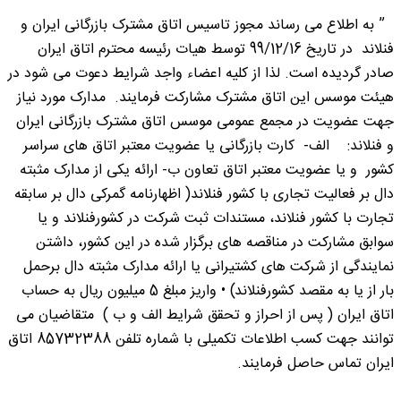
” به اطلاع می رساند مجوز تاسیس اتاق مشترک بازرگانی ایران و
فنلاند در تاریخ 99/12/16 توسط هیات رئیسه محترم اتاق ایران
صادر گردیده است. لذا از کلیه اعضاء واجد شرایط دعوت می شود در
هیئت موسس این اتاق مشترک مشارکت فرمایند. مدارک مورد نیاز
جهت عضویت در مجمع عمومی موسس اتاق مشترک بازرگانی ایران
و فنلاند: الف- کارت بازرگانی یا عضویت معتبر اتاق های سراسر
کشور و یا عضویت معتبر اتاق تعاون ب‌- ارائه یکی از مدارک مثبته
دال بر فعالیت تجاری با کشور فنلاند( اظهارنامه‌ گمرکی دال بر سابقه
تجارت با کشور فنلاند، مستندات ثبت شرکت در کشورفنلاند و یا
سوابق مشارکت در مناقصه های برگزار شده در این کشور، داشتن
نمایندگی از شرکت های کشتیرانی یا ارائه مدارک مثبته دال برحمل
بار از یا به مقصد کشورفنلاند) • واریز مبلغ 5 میلیون ریال به حساب
اتاق ایران ( پس از احراز و تحقق شرایط الف و ب ) متقاضیان می
توانند جهت کسب اطلاعات تکمیلی با شماره تلفن 85732388 اتاق
ایران تماس حاصل فرمایند.