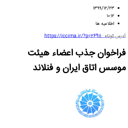
۱۳۹۹/۱۲/۲۳
۱۰:۱۲
اطلاعیه ها
آدرس کوتاه :
https://iccima.ir/?p=26911
فراخوان جذب اعضاء هیئت
موسس اتاق ایران و فنلاند