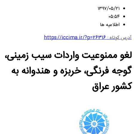
۱۳۹۷/۰۵/۲۱
۰۵:۵۴
اطلاعیه ها
آدرس کوتاه :
https://iccima.ir/?p=26316
لغو ممنوعیت واردات سیب زمینی،
گوجه فرنگی، خربزه و هندوانه به
کشور عراق