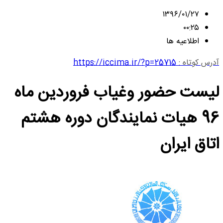
۱۳۹۶/۰۱/۲۷
۰۰:۲۵
اطلاعیه ها
آدرس کوتاه :
https://iccima.ir/?p=25715
لیست حضور وغیاب فروردین ماه
96 هیات نمایندگان دوره هشتم
اتاق ایران