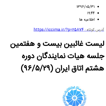
۱۳۹۶/۰۵/۳۱
۱۹:۴۴
اطلاعیه ها
آدرس کوتاه :
https://iccima.ir/?p=25874
لیست غائبین بیست و هفتمین
جلسه هیات نمایندگان دوره
هشتم اتاق ایران (۹۶/۵/۲۹)