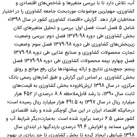
آب، تلاش دارد تا با بررسی متغیرها و شاخص‌های اقتصادی و
کشاورزی، مهم‌ترین موضوعات موردبحث جامعه کشاورزی را در اختیار
مخاطبان قرار دهد. گزارش «اقتصاد کشاورزی کشور در سال 1398»
شامل 5 فصل است: فصل اول: بررسی و تحلیل متغیرهای کلان
بخش کشاورزی طی دوره 98-1379 فصل دوم: بررسی وضعیت
زیربخش‌های کشاورزی طی دوره 98-1379 فصل سوم: وضعیت
تجارت محصولات کشاورزی و صنایع غذایی طی دوره 98-1379
فصل چهارم: بیمه محصولات کشاورزی طی دوره 98-1379 فصل
پنجم: جمع‌بندی نتایج و ارائه پیشنهادها برای رفع موانع و رونق
بخش کشاورزی. بر اساس این گزارش و طبق آمارهای رسمی بانک
مرکزی، در سال 1398 ارزش‌افزوده بخش کشاورزی به قیمت‌های
ثابت سال 1390، با رشد قابل‌ملاحظه 8.8 درصدی از 452 هزار
میلیارد ریال در سال 1397 به 491.5 هزار میلیارد ریال رسیده است؛
درحالیکه اقتصاد ایران در این سال کوچکتر شده و رشد اقتصادی
کشور منفی 6.5 درصد برآورد شده است. به‌عبارت‌دیگر شرایط آب و
هوایی مساعد و افزایش 99.4 درصدی بارندگیها در ابتدای سال
1398 شرایطی ایجاد کرده تا بخش کشاورزی تا حد زیادی در بهبود