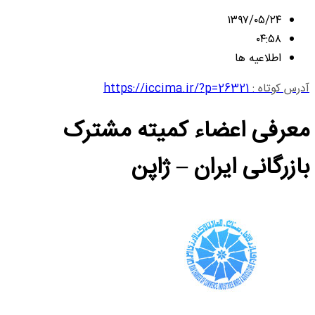
۱۳۹۷/۰۵/۲۴
۰۴:۵۸
اطلاعیه ها
آدرس کوتاه :
https://iccima.ir/?p=26321
معرفی اعضاء کمیته مشترک
بازرگانی ایران – ژاپن