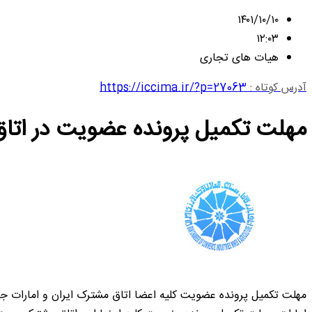
۱۴۰۱/۱۰/۱۰
۱۲:۰۳
هیات های تجاری
آدرس کوتاه :
https://iccima.ir/?p=27063
مهلت تکمیل پرونده عضویت در اتاق ایران و اما