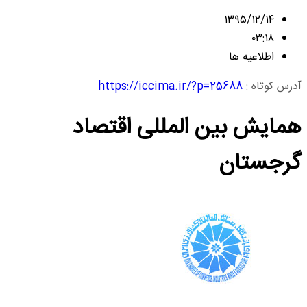
۱۳۹۵/۱۲/۱۴
۰۳:۱۸
اطلاعیه ها
آدرس کوتاه :
https://iccima.ir/?p=25688
همایش بین المللی اقتصاد
گرجستان