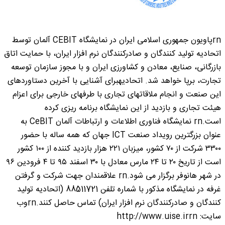
rnپاویون جمهوری اسلامی ایران در نمایشگاه CEBIT آلمان توسط
اتحادیه تولید کنندگان و صادرکنندگان نرم افزار ایران، با حمایت اتاق
بازرگانی، صنایع، معادن و کشاورزی ایران و با مجوز سازمان توسعه
تجارت، برپا خواهد شد. اتحادیهبرای آشنایی با آخرین دستاوردهای
این صنعت و انجام ملاقاتهای تجاری با طرفهای خارجی برای اعزام
هیئت تجاری و بازدید از این نمایشگاه برنامه ریزی کرده
است.rn نمایشگاه فناوری اطلاعات و ارتباطات آلمان CeBIT به
عنوان بزرگترین رویداد صنعت ICT جهان که همه ساله با حضور
۳۳۰۰ شرکت از ۷۰ کشور، میزبان ۲۲۱ هزار بازدید کننده از ۱۰۰ کشور
است از تاریخ ۲۰ تا ۲۴ مارس معادل با ۳۰ اسفند ۹۵ تا ۴ فرودین ۹۶
در شهر هانوفر برگزار می شود.rn علاقمندان جهت شرکت و گرفتن
غرفه در نمایشگاه مذکور با شماره تلفن 88511721 (اتحادیه تولید
کنندگان و صادرکنندگان نرم افزار ایران) تماس حاصل کنند.rnوب
سایت: http://www.uise.irrn