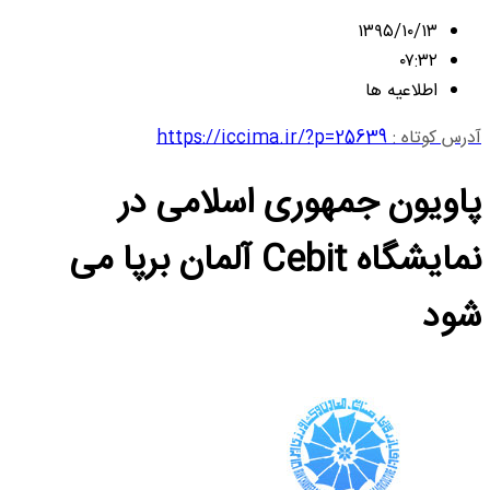
۱۳۹۵/۱۰/۱۳
۰۷:۳۲
اطلاعیه ها
آدرس کوتاه :
https://iccima.ir/?p=25639
پاویون جمهوری اسلامی در
نمایشگاه Cebit آلمان برپا می
شود