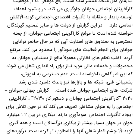
سازمان ملل متحد منتشر شده است، رفع موانعی که از موفقیت
کارآفرینان اجتماعی جوانان جلوگیری می کند، در پیشبرد اهداف
توسعه پایدار و مقابله با تأثیرات اقتصادی-اجتماعی کوید-19نقش
اساسی دارد. در این گزارش از دولت ها و سایر تصمیم گیرندگان
خواسته شده است تا موانع کارآفرینی اجتماعی جوانان، از جمله
دسترسی به صندوق های استارت آپی که در حال حاضر توانایی
جوانان برای انجام فعالیت های سودآور را محدود می کند، مرتفع
گردد. اغلب نظام های نظارتی معمولاً مانع از دستیابی جوانان به
محصولات و خدمات مالی مورد نیاز برای راه اندازی شغل می شوند –
که این امر گاهی ناخواسته است. عدم دسترسی به آموزش،
پشتیبانی فنی، شبکه ها و بازارها نیز باعث دلسرد شدن رشد
شرکت¬های اجتماعی جوانان شده است. گزارش جهانی جوانان –
2020 “کارآفرینی اجتماعی جوانان و دستور کار 2030” ، کارآفرینی
اجتماعی را به عنوان مشاغلی تعریف می کند که در حین تلاش برای
ایجاد تأثیرات اجتماعی, سودآوری دارند. بیکاری در بین 1.2 میلیارد
جوان در جهان بسیار بیشتر از بیکاری بزرگسالان است و همه گیری
کوید-19 چشم انداز شغلی آنها را نامطلوب تر کرده است. برآوردهای