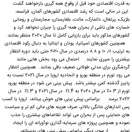
به قدرت اقتصادی خود قبل از وقوع همه گیری بازخواهند گشت.
این در حالی است که رشد اقتصادی کشورهای آلمان، فرانسه،
بلژیک، پرتغال، دانمارک، مالت، بلغارستان، مجارستان و رومانی
خسارت های ناشی از بحران همه¬گیری را جبران نخواهد کرد و
کشورهای مذکور باید برای بازیابی کامل تا سال 2020 منتظر بمانند.
همچنین کشورهای اسپانیا، یونان و ایتالیا به دنبال رکود اقتصادی
به ترتیب ۱۱، ۱۰ و ۸.۸ درصدی در سال ۲۰۲۰ حتی باید دوره انتظار
بیشتری را سپری نمایند. احتمال می رود بخش هایی مانند
گردشگری برای مدتی طولانی ضعیف باقی بمانند.. همچنین انتظار
می رود تورم در منطقه یورو و اتحادیه اروپا در سال 2021 نسبت به
پاییز گذشته کمی بیشتر باشد. پیش بینی می شود در منطقه یورو،
تورم از 0.3٪ در سال 2020 به 1.4٪ در سال 2021 و 1.3٪ در سال
2022 برسد. براساس پیش بینی های خوش بینانه، اروپا با کسب
پس اندازهای خانگی بالاتر، صرف هزینه های مالی کم تر و سیاست
های حمایتی پس از بحران می تواند تقاضاهای بیشتری را جذب
نموده و همچنین پروژه های سرمایه-گذاری نوآورانه ای را ایجاد
نماید. از سوی دیگر، براساس پیش بینی های بدبینانه،