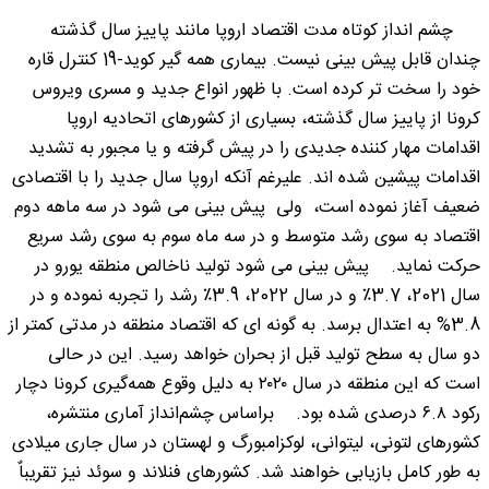
چشم انداز کوتاه مدت اقتصاد اروپا مانند پاییز سال گذشته
چندان قابل پیش بینی نیست. بیماری همه گیر کوید-19 کنترل قاره
خود را سخت تر کرده است. با ظهور انواع جدید و مسری ویروس
کرونا از پاییز سال گذشته، بسیاری از کشورهای اتحادیه اروپا
اقدامات مهار کننده جدیدی را در پیش گرفته و یا مجبور به تشدید
اقدامات پیشین شده اند. علیرغم آنکه اروپا سال جدید را با اقتصادی
ضعیف آغاز نموده است، ولی پیش بینی می شود در سه ماهه دوم
اقتصاد به سوی رشد متوسط و در سه ماه سوم به سوی رشد سریع
حرکت نماید. پیش بینی می شود تولید ناخالص منطقه یورو در
سال 2021، 3.7٪ و در سال 2022، 3.9٪ رشد را تجربه نموده و در
3.8% به اعتدال برسد. به گونه ای که اقتصاد منطقه در مدتی کمتر از
دو سال به سطح تولید قبل از بحران خواهد رسید. این در حالی
است که این منطقه در سال ۲۰۲۰ به دلیل وقوع همه‌گیری کرونا دچار
رکود ۶.۸ درصدی شده بود. براساس چشم‌انداز آماری منتشره،
کشورهای لتونی، لیتوانی، لوکزامبورگ و لهستان در سال جاری میلادی
به طور کامل بازیابی خواهند شد. کشورهای فنلاند و سوئد نیز تقریباٌ