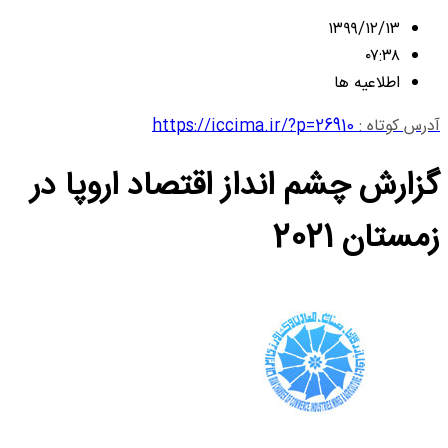
۱۳۹۹/۱۲/۱۳
۰۷:۳۸
اطلاعیه ها
آدرس کوتاه :
https://iccima.ir/?p=26910
گزارش چشم انداز اقتصاد اروپا در
زمستان 2021