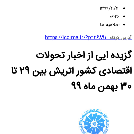
۱۳۹۹/۱۱/۱۲
۰۶:۲۶
اطلاعیه ها
آدرس کوتاه :
https://iccima.ir/?p=26891
گزیده ایی از اخبار تحولات
اقتصادی کشور اتریش بین 29 تا
30 بهمن ماه 99