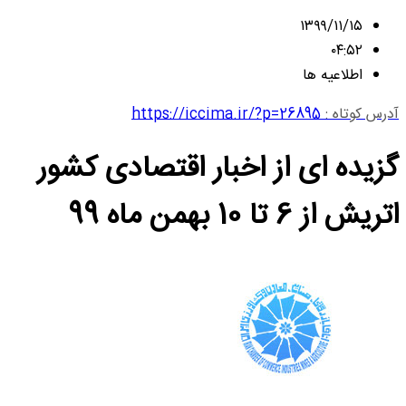
۱۳۹۹/۱۱/۱۵
۰۴:۵۲
اطلاعیه ها
آدرس کوتاه :
https://iccima.ir/?p=26895
گزیده ای از اخبار اقتصادی کشور
اتریش از 6 تا 10 بهمن ماه 99