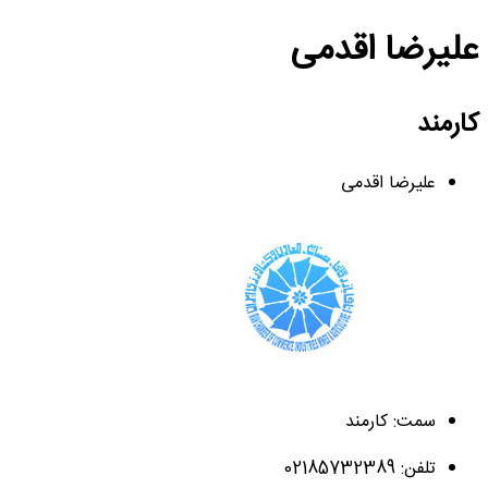
علیرضا اقدمی
کارمند
علیرضا اقدمی
سمت: کارمند
تلفن: 02185732389