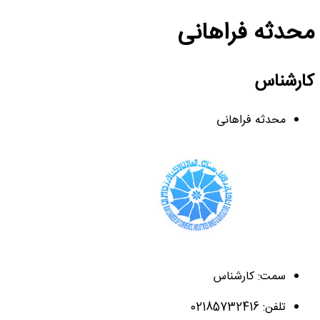
محدثه فراهانی
کارشناس
محدثه فراهانی
سمت: کارشناس
تلفن: 02185732416