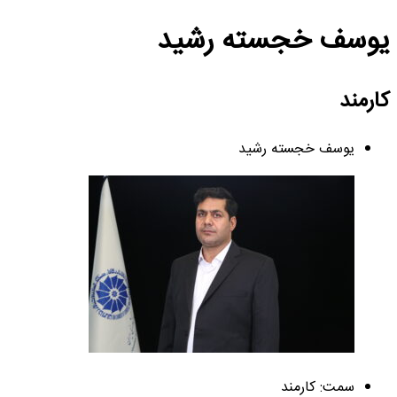
یوسف خجسته رشید
کارمند
یوسف خجسته رشید
سمت: کارمند