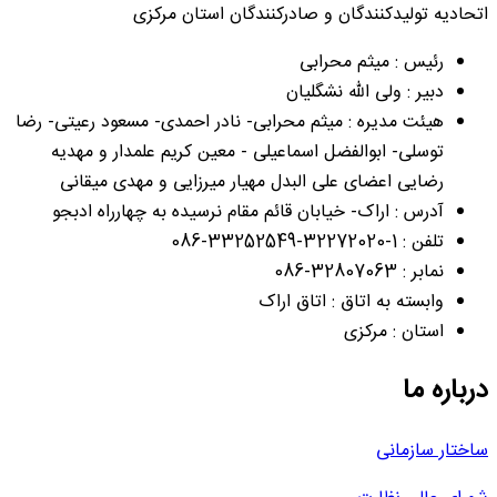
اتحادیه تولیدکنندگان و صادرکنندگان استان مرکزی
رئیس : میثم محرابی
دبیر : ولی الله نشگلیان
هیئت مدیره : میثم محرابی- نادر احمدی- مسعود رعیتی- رضا
توسلی- ابوالفضل اسماعیلی - معین کریم علمدار و مهدیه
رضایی اعضای علی البدل مهیار میرزایی و مهدی میقانی
آدرس : اراک- خیابان قائم مقام نرسیده به چهارراه ادبجو
تلفن : 1-32272020-33252549-086
نمابر : 32807063-086
وابسته به اتاق : اتاق اراک
استان : مرکزی
درباره ما
ساختار سازمانی