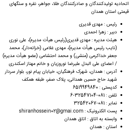
اتحادیه تولیدکنندگان و صادرکنندگان طلا، جواهر، نقره و سنگهای
قیمتی استان همدان
رئیس : مهدی قدیری
دبیر : زهرا احمدی
هیئت مدیره : مهدی قدیری(رئيس هیأت مدیره)، علی نوری
(نايب رئيس هیأت مدیره)، مهدی غلامی (خزانه‌دار)، محمد
جعفر خداکرمی (منشی) و محمد احتشامی (عضو هیأت مدیره)
/ اعضای علی البدل علیرضا نوروزیان و خانم مهناز اسکندری
آدرس : همدان، شهرک فرهنگیان، خیابان پیام نور، بلوار سردار
شهید حاج حسین همدانی، پلاک صفر، طبقه همکف
کدپستی : 6519949840
تلفن : 081-32547104-6
نمابر : 081-32542067
پست الکترونیک : shiranhossein02@gmai.com
وابسته به اتاق : اتاق همدان
استان : همدان