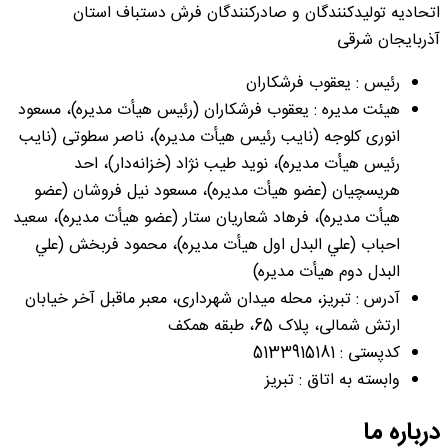
اتحادیه تولیدکنندگان و صادرکنندگان فرش دستباف استان
آذربایجان شرقی
رئیس : یعقوب فرشکاران
هیئت مدیره : یعقوب فرشکاران (رئيس هیأت مدیره)، مسعود
انوری کلوجه (نايب رئيس هیأت مدیره)، ناصر سطوتی (نايب
رئيس هیأت مدیره)، نوید طیب نژاد (خزانه‌دار)، احد
هریسچیان (عضو هیأت مدیره)، مسعود نیل فروشان (عضو
هیأت مدیره)، فرهاد شعاریان ستار (عضو هیأت مدیره)، سعید
احباب (علي البدل اول هیأت مدیره)، محمود فربخش (علي
البدل دوم هیأت مدیره)
آدرس : تبریز، محله میدان شهرداری، معبر ماقبل آخر خیابان
ارتش شمالی، پلاک 65، طبقه همکف
کدپستی : 5133915181
وابسته به اتاق : تبریز
درباره ما