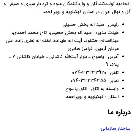
اتحادیه تولیدکنندگان و واردکنندگان میوه و تره بار سبزی و صیفی و
گل و نهال ایران در استان کهکیلویه و بویر احمد .
رئیس : سید اله بخش حسینی
هیئت مدیره : سید اله بخش حسینی، تاج محمد احمدی،
عبدالصالح خشنود، آیت اله علیزاده، لطف اله نظری زاده، علی
مردان آرمین، فرامرز صابری
آدرس : یاسوج ـ بلوار آیت‌الله کاشانی ـ خیابان کاشانی 7 ـ
پلاک 9
تلفن : 33233920-074
نمابر : 33234355-074
وابسته به اتاق : اتاق یاسوج
استان : کهکیلویه و بویراحمد
درباره ما
ساختار سازمانی