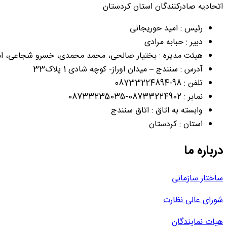
اتحادیه صادرکنندگان استان کردستان
رئیس : امید حوریجانی
دبیر : حبابه مرادی
هیئت مدیره : بختیار صالحی، محمد محمدی، خسرو شجاعی، امید
آدرس : سنندج – میدان اوراز- کوچه شادی 1 پلاک33
تلفن : 98-08733224894
نمابر : 08733224902-08733235035
وابسته به اتاق : اتاق سنندج
استان : کردستان
درباره ما
ساختار سازمانی
شورای عالی نظارت
هیات نمایندگان