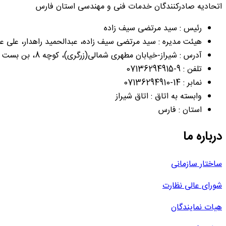
اتحادیه صادرکنندگان خدمات فنی و مهندسی استان فارس
رئیس : سید مرتضی سیف زاده
هیئت مدیره : سید مرتضی سیف زاده، عبدالحمید راهدار، علی عر
آدرس : شیراز-خیابان مطهری شمالی(زرگری)، کوچه 8، بن بست 8/2، انتهای بن بست، سمت راست، درب پنجم، بین پلاک 77و79
تلفن : 9-07136294915
نمابر : 14-07136294910
وابسته به اتاق : اتاق شیراز
استان : فارس
درباره ما
ساختار سازمانی
شورای عالی نظارت
هیات نمایندگان