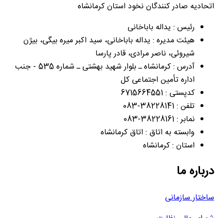
اتحادیه صادر کنندگان نخود استان کرمانشاه
رئیس : یداله باباخانی
هیئت مدیره : یداله باباخانی، سید اکبر میره بیگی، بیژن
شیروئی، ناصر مرادی، قادر پارسا
آدرس : کرمانشاه ـ بلوار شهید بهشتی ـ شماره 535 - جنب
اداره تأمین اجتماعی کل
کدپستی : 6715664551
تلفن : 38228141-083
نمابر : 38228161-083
وابسته به اتاق : اتاق کرمانشاه
استان : کرمانشاه
درباره ما
ساختار سازمانی