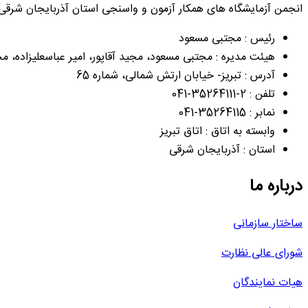
انجمن آزمایشگاه های همکار آزمون و واسنجی استان آذربایجان شرقی
رئیس : مجتبی مسعود
هیئت مدیره : مجتبی مسعود، مجید آقاپور، امیر عباسعلیزاده، 
آدرس : تبریز- خیابان ارتش شمالی، شماره 65
تلفن : 2-35264111-041
نمابر : 35264115-041
وابسته به اتاق : اتاق تبریز
استان : آذربایجان شرقی
درباره ما
ساختار سازمانی
شورای عالی نظارت
هیات نمایندگان