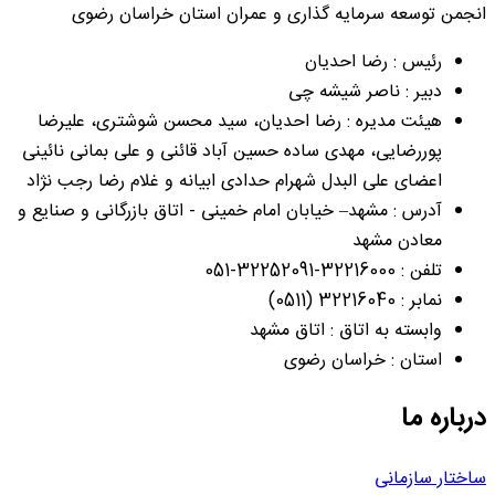
انجمن توسعه سرمایه گذاری و عمران استان خراسان رضوی
رئیس : رضا احدیان
دبیر : ناصر شیشه چی
هیئت مدیره : رضا احدیان، سید محسن شوشتری، علیرضا
پوررضایی، مهدی ساده حسین آباد قائنی و علی بمانی نائینی
اعضای علی البدل شهرام حدادی ابیانه و غلام رضا رجب نژاد
آدرس : مشهد– خیابان امام خمینی - اتاق بازرگانی و صنایع و
معادن مشهد
تلفن : 32216000-32252091-051
نمابر : 32216040 (0511)
وابسته به اتاق : اتاق مشهد
استان : خراسان رضوی
درباره ما
ساختار سازمانی