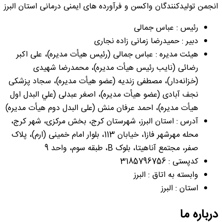
انجمن تولیدکنندگان واکسن و فرآورده های ایمنی درمانی استان البرز
رئیس : عباس جمالی
دبیر : حمیدرضا زمانی زاده نجاری
هیئت مدیره : عباس جمالی (رئيس هیأت مدیره)، علی اکبر
رضائی (نايب رئيس هیأت مدیره)، محمدرضا شهیدی
(خزانه‌دار)، مصطفی زندیه (عضو هیأت مدیره)، سجاد پزشکی
نجف آبادی (عضو هیأت مدیره)، اصغر عبدلی (علي البدل اول
هیأت مدیره)، احمد عرفان منش (علی البدل دوم هیأت مدیره)
آدرس : استان البرز، شهرستان کرج، بخش مرکزی، شهر کرج،
محله مهرشهر فاز1، خیابان 113، بلوار امام خمینی (ارم)، پلاک
صفر، مجتمع آناهیتا، بلوک B، طبقه سوم، واحد 9
کدپستی : 3185796756
وابسته به اتاق : البرز
استان : البرز
درباره ما