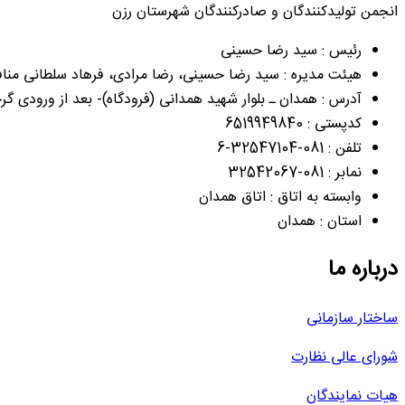
انجمن تولیدکنندگان و صادرکنندگان شهرستان رزن
رئیس : سید رضا حسینی
هیئت مدیره : سید رضا حسینی، رضا مرادی، فرهاد سلطانی منافی
آدرس : همدان ـ بلوار شهید همدانی (فرودگاه)- بعد از ورودی گرچق
کدپستی : 6519949840
تلفن : 081-32547104-6
نمابر : 081-32542067
وابسته به اتاق : اتاق همدان
استان : همدان
درباره ما
ساختار سازمانی
شورای عالی نظارت
هیات نمایندگان