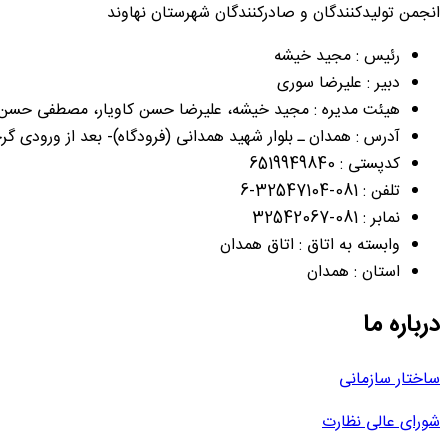
انجمن تولیدکنندگان و صادرکنندگان شهرستان نهاوند
رئیس : مجید خیشه
دبیر : علیرضا سوری
هیئت مدیره : مجید خیشه، علیرضا حسن کاویار، مصطفی حسن کاو
آدرس : همدان ـ بلوار شهید همدانی (فرودگاه)- بعد از ورودی گرچق
کدپستی : 6519949840
تلفن : 081-32547104-6
نمابر : 081-32542067
وابسته به اتاق : اتاق همدان
استان : همدان
درباره ما
ساختار سازمانی
شورای عالی نظارت