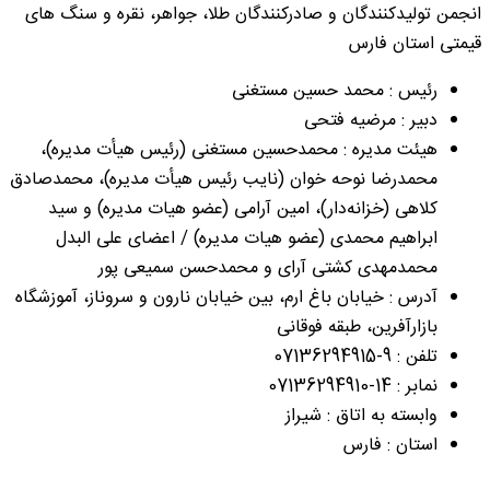
انجمن تولیدکنندگان و صادرکنندگان طلا، جواهر، نقره و سنگ های
قیمتی استان فارس
رئیس : محمد حسین مستغنی
دبیر : مرضیه فتحی
هیئت مدیره : محمدحسین مستغنی (رئيس هیأت مدیره)،
محمدرضا نوحه خوان (نايب رئيس هیأت مدیره)، محمدصادق
کلاهی (خزانه‌دار)، امین آرامی (عضو هیات مدیره) و سید
ابراهیم محمدی (عضو هیات مدیره) / اعضای علی البدل
محمدمهدی کشتی آرای و محمدحسن سمیعی پور
آدرس : خیابان باغ ارم، بین خیابان نارون و سروناز، آموزشگاه
بازارآفرین، طبقه فوقانی
تلفن : 9-07136294915
نمابر : 14-07136294910
وابسته به اتاق : شیراز
استان : فارس