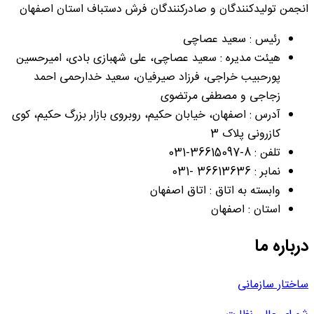
انجمن تولیدکنندگان و صادرکنندگان فرش دستباف استان اصفهان
رئیس : سعید عصاچی
هیئت مدیره : سعید عصاچی، علی شهبازی بادی، امیرحسین
پورحبیب خراجی، فرزاد صیرفیان، سعید خدارحمی احمد
زجاجی و مصطفی مرتضوی
آدرس : اصفهان، خیابان حکیم، روبروی بازار بزرگ حکیم، کوی
کازرونی پلاک 3
تلفن : 8-36615097-031
نمابر : 36613636 -031
وابسته به اتاق : اتاق اصفهان
استان : اصفهان
درباره ما
ساختار سازمانی