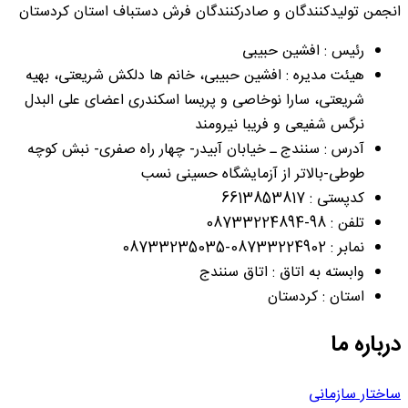
انجمن تولیدکنندگان و صادرکنندگان فرش دستباف استان کردستان
رئیس : افشین حبیبی
هیئت مدیره : افشین حبیبی، خانم ها دلکش شریعتی، بهیه
شریعتی، سارا نوخاصی و پریسا اسکندری اعضای علی البدل
نرگس شفیعی و فریبا نیرومند
آدرس : سنندج ـ خیابان آبیدر- چهار راه صفری- نبش کوچه
طوطی-بالاتر از آزمایشگاه حسینی نسب
کدپستی : 6613853817
تلفن : 98-08733224894
نمابر : 08733224902-08733235035
وابسته به اتاق : اتاق سنندج
استان : کردستان
درباره ما
ساختار سازمانی