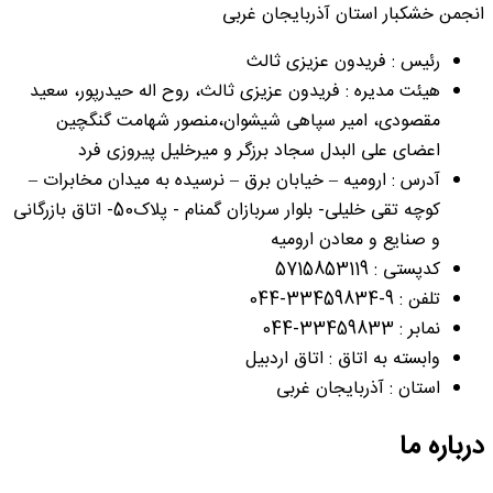
انجمن خشکبار استان آذربایجان غربی
رئیس : فریدون عزیزی ثالث
هیئت مدیره : فریدون عزیزی ثالث، روح اله حیدرپور، سعید
مقصودی، امیر سپاهی شیشوان،منصور شهامت گنگچین
اعضای علی البدل سجاد برزگر و میرخلیل پیروزی فرد
آدرس : ارومیه – خیابان برق – نرسیده به میدان مخابرات –
کوچه تقی خلیلی- بلوار سربازان گمنام - پلاک50- اتاق بازرگانی
و صنایع و معادن ارومیه
کدپستی : 5715853119
تلفن : 9-33459834-044
نمابر : 33459833-044
وابسته به اتاق : اتاق اردبیل
استان : آذربایجان غربی
درباره ما