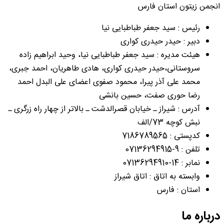
انجمن زیتون استان فارس
رئیس : سید جعفر طباطبایی نیا
دبیر : حیدر حیدری کواری
هیئت مدیره : سید جعفر طباطبایی نیا، وحید ابراهیم زاده
سروستانی،حیدر حیدری کواری، هادی طاهریان، احمد جبری،
محمد علی آذر پیرا، محمود صفوی اعضای علی البدل احمد
رضا حوری صفت، حسین بانشی
آدرس : شیراز ـ خیابان قصرالدشت ـ بالاتر از چهار راه زرگری ـ
نبش کوچه 73/الف
کدپستی : 7186789565
تلفن : 9-07136294915
نمابر : 14-07136294910
وابسته به اتاق : اتاق شیراز
استان : فارس
درباره ما