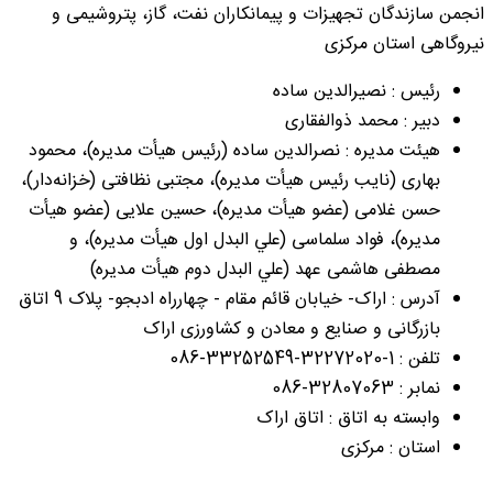
انجمن سازندگان تجهیزات و پیمانکاران نفت، گاز، پتروشیمی و
نیروگاهی استان مرکزی
رئیس : نصیرالدین ساده
دبیر : محمد ذوالفقاری
هیئت مدیره : نصرالدین ساده (رئيس هیأت مدیره)، محمود
بهاری (نايب رئيس هیأت مدیره)، مجتبی نظافتی (خزانه‌دار)،
حسن غلامی (عضو هیأت مدیره)، حسین علایی (عضو هیأت
مدیره)، فواد سلماسی (علي البدل اول هیأت مدیره)، و
مصطفی هاشمی عهد (علي البدل دوم هیأت مدیره)
آدرس : اراک- خیابان قائم مقام - چهارراه ادبجو- پلاک 9 اتاق
بازرگانی و صنایع و معادن و کشاورزی اراک
تلفن : 1-32272020-33252549-086
نمابر : 32807063-086
وابسته به اتاق : اتاق اراک
استان : مرکزی